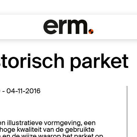
torisch parket
0 - 04-11-2016
n illustratieve vormgeving, een
oge kwaliteit van de gebruikte
 en de wijze waarop het parket op