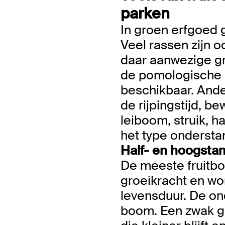
parken
In groen erfgoed 
Veel rassen zijn 
daar aanwezige gr
de pomologische l
beschikbaar. Ande
de rijpingstijd, 
leiboom, struik, 
het type onderst
Half- en hoogsta
De meeste fruitb
groeikracht en wo
levensduur. De on
boom. Een zwak gr