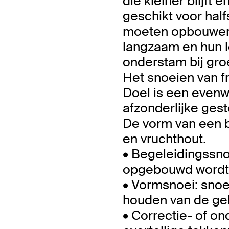
die kleiner blijft
geschikt voor hal
moeten opbouwen
langzaam en hun l
onderstam bij gro
Het snoeien van f
Doel is een evenw
afzonderlijke gest
De vorm van een b
en vruchthout.
• Begeleidingssno
opgebouwd wordt 
• Vormsnoei: snoe
houden van de g
• Correctie- of o