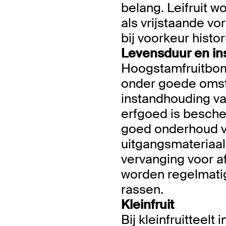
belang. Leifruit 
als vrijstaande vo
bij voorkeur histo
Levensduur en in
Hoogstamfruitbom
onder goede omst
instandhouding v
erfgoed is besch
goed onderhoud v
uitgangsmateriaal,
vervanging voor a
worden regelmati
rassen.
Kleinfruit
Bij kleinfruitteel