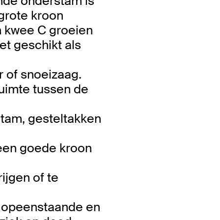
iende onderstam is
grote kroon
 kwee C groeien
et geschikt als
 of snoeizaag.
ruimte tussen de
tam, gesteltakken
 een goede kroon
ijgen of te
ht opeenstaande en