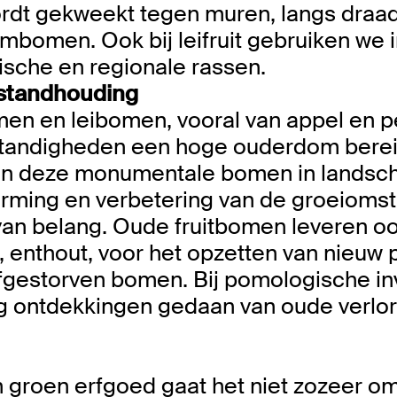
wordt gekweekt tegen muren, langs draa
rmbomen. Ook bij leifruit gebruiken we 
rische en regionale rassen.
standhouding
en en leibomen, vooral van appel en 
andigheden een hoge ouderdom berei
an deze monumentale bomen in landsc
erming en verbetering van de groeioms
an belang. Oude fruitbomen leveren o
 enthout, voor het opzetten van nieuw p
fgestorven bomen. Bij pomologische inv
g ontdekkingen gedaan van oude verl
t in groen erfgoed gaat het niet zozeer 