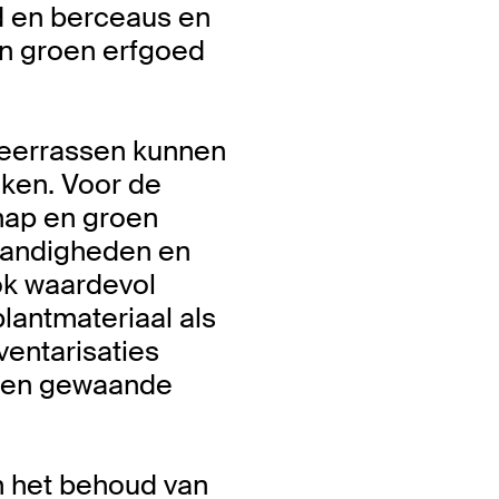
d en berceaus en
in groen erfgoed
peerrassen kunnen
ken. Voor de
hap en groen
tandigheden en
ok waardevol
lantmateriaal als
entarisaties
oren gewaande
om het behoud van