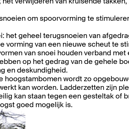
; het verwijderen van kruisende takken,
 snoeien om spoorvorming te stimulere
i: het geheel terugsnoeien van afgedr
e vorming van een nieuwe scheut te st
 vormen van snoei houden verband met 
 hebben op het gedrag van de gehele b
ing en deskundigheid.
te hoogstambomen wordt zo opgebouwd
werkt kan worden. Ladderzetten zijn pl
ilig kan staan tegen een gesteltak of 
oogst goed mogelijk is.