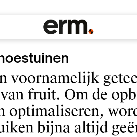
moestuinen
n voornamelijk getee
 van fruit. Om de opb
en optimaliseren, wor
uiken bijna altijd geë