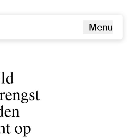
Menu
ld
rengst
den
nt op