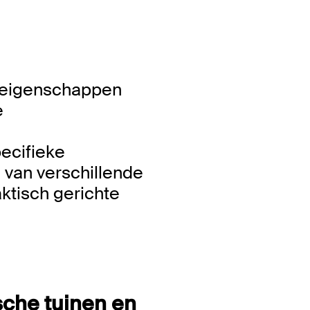
i-eigenschappen
e
ecifieke
 van verschillende
aktisch gerichte
sche tuinen en