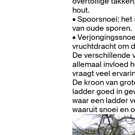
overtollige takken
hout.
• Spoorsnoei: het
van oude sporen.
• Verjongingssnoe
vruchtdracht om d
De verschillende
allemaal invloed
vraagt veel ervar
De kroon van gro
ladder goed in ge
waar een ladder ve
waaruit snoei en 