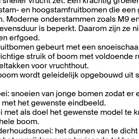
 en sneller vrucht zet. Een krachtig groe
fstam- en hoogstamfruitbomen die een 
. Moderne onderstammen zoals M9 en
evensduur is beperkt. Daarom zijn ze ni
en erfgoed.
ruitbomen gebeurt met een snoeischaar
ichtige struik of boom met voldoende 
eltakken voor vruchthout.
oom wordt geleidelijk opgebouwd uit s
ei: snoeien van jonge bomen zodat er
met het gewenste eindbeeld.
i met als doel het gewenste model te kr
ehele boom.
nderhoudssnoei: het dunnen van te dic