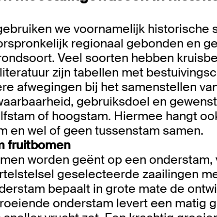
gebruiken we voornamelijk historische 
oorspronkelijk regionaal gebonden en ge
ondsoort. Veel soorten hebben kruisbes
iteratuur zijn tabellen met bestuivings
re afwegingen bij het samenstellen van 
bewaarbaarheid, gebruiksdoel en gewens
halfstam of hoogstam. Hiermee hangt oo
am en wel of geen tussenstam samen.
m fruitbomen
omen worden geënt op een onderstam, 
rtelstelsel geselecteerde zaailingen m
derstam bepaalt in grote mate de ontwi
oeiende onderstam levert een matig g